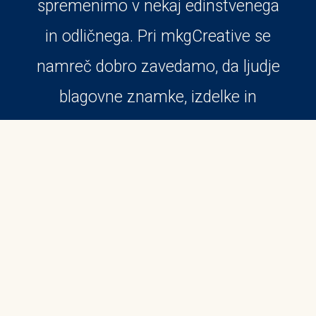
spremenimo v nekaj edinstvenega
in odličnega. Pri mkgCreative se
namreč dobro zavedamo, da ljudje
blagovne znamke, izdelke in
storitve doživljamo predvsem in
najprej čustveno. Zato z našimi
izdelki in našim delom prinašamo
pozitivne, izjemne in nepozabne
izkušnje, s tem pa vam, naši
(bodoči) stranki, poslovno rast.