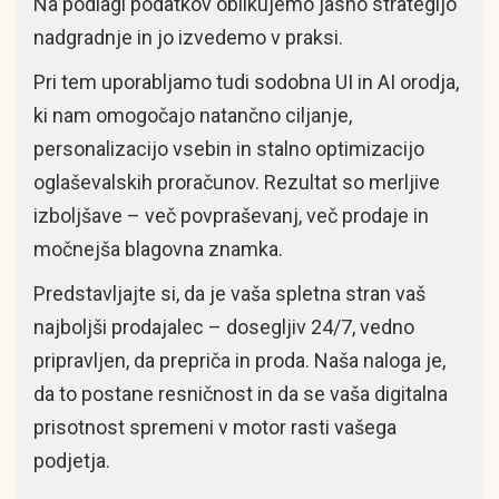
Na podlagi podatkov oblikujemo jasno strategijo
nadgradnje in jo izvedemo v praksi.
Pri tem uporabljamo tudi sodobna UI in AI orodja,
ki nam omogočajo natančno ciljanje,
personalizacijo vsebin in stalno optimizacijo
oglaševalskih proračunov. Rezultat so merljive
izboljšave – več povpraševanj, več prodaje in
močnejša blagovna znamka.
Predstavljajte si, da je vaša spletna stran vaš
najboljši prodajalec – dosegljiv 24/7, vedno
pripravljen, da prepriča in proda. Naša naloga je,
da to postane resničnost in da se vaša digitalna
prisotnost spremeni v motor rasti vašega
podjetja.