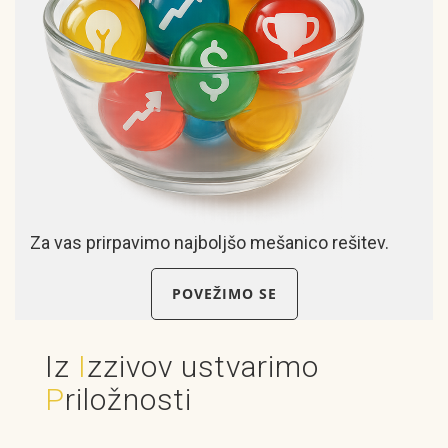
Za vas prirpavimo najboljšo mešanico rešitev.
POVEŽIMO SE
Iz
I
zzivov ustvarimo
P
riložnosti