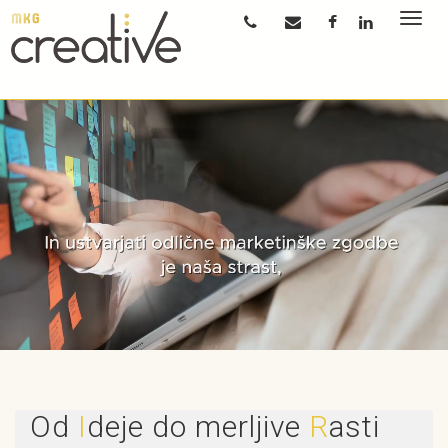
Toggl
navig
Od
I
deje do merljive
R
asti